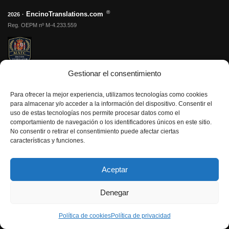
®
EncinoTranslations.com
2026
·
Reg. OEPM nº M-4.233.559
Gestionar el consentimiento
Need assistance?
Contact Us
Para ofrecer la mejor experiencia, utilizamos tecnologías como cookies
Traductor Jurado
para almacenar y/o acceder a la información del dispositivo. Consentir el
uso de estas tecnologías nos permite procesar datos como el
Traductor Jurado España
comportamiento de navegación o los identificadores únicos en este sitio.
No consentir o retirar el consentimiento puede afectar ciertas
Traductor Jurado Reino Unido
características y funciones.
Traductor Jurado EE. UU.
Aceptar
Información
Denegar
Tarifas
Formas de pago
Política de cookies
Política de privacidad
Preguntas frecuentes